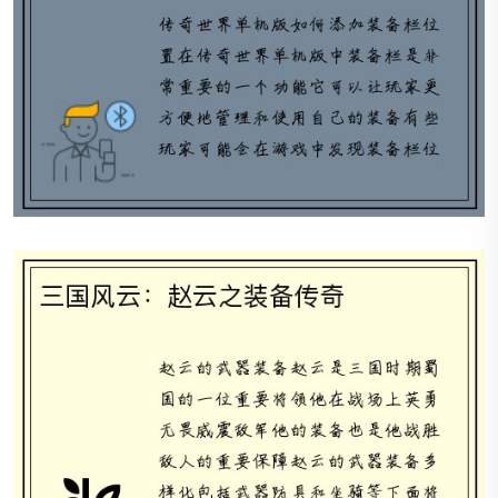
三国风云：赵云之装备传奇
三国杀：聚焦武将技能切换