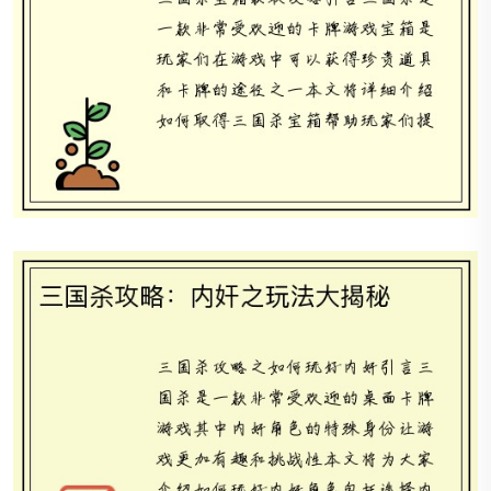
三国杀攻略：内奸之玩法大揭秘
三国时代2地图创作攻略视频