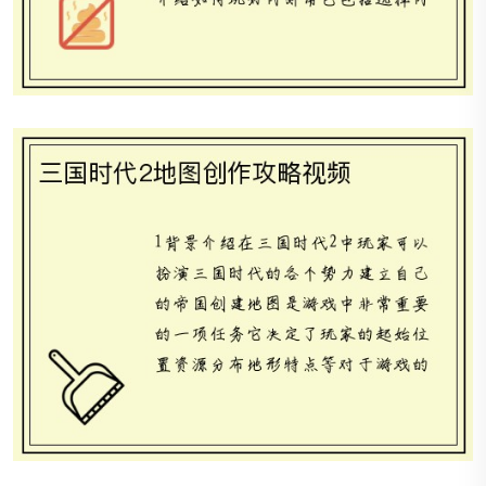
三国战纪2手游：高分通关秘籍大揭秘