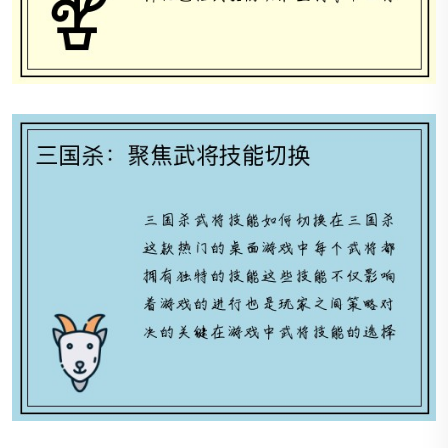
三国杀：技能研究与获取攻略